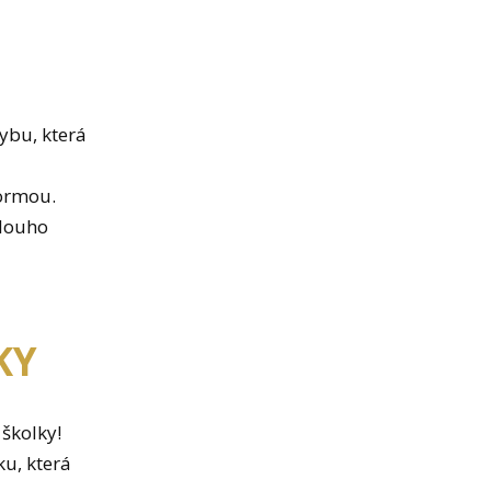
ybu, která
formou.
dlouho
KY
 školky!
u, která