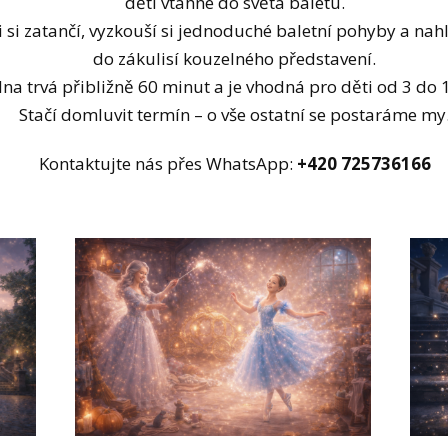
děti vtáhne do světa baletu.
i si zatančí, vyzkouší si jednoduché baletní pohyby a na
do zákulisí kouzelného představení.
lna trvá přibližně 60 minut a je vhodná pro děti od 3 do 1
Stačí domluvit termín – o vše ostatní se postaráme my
Kontaktujte nás přes WhatsApp:
+420 725736166