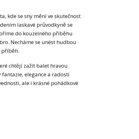
ta, kde se sny mění ve skutečnost
vedením laskavé průvodkyně se
noříme do kouzelného příběhu
dobro. Necháme se unést hudbou
 příběh.
ré chtějí zažít balet hravou
 fantazie, elegance a radosti
vednosti, ale i krásné pohádkové